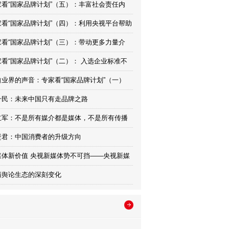
家看“国家品牌计划”（五）：丰富社会责任内
，为国家发展助力
家看“国家品牌计划”（四）：利用央视平台帮助
“国际化”
家看“国家品牌计划”（三）：带动更多力量介
，增强企业可持续发展力
家看“国家品牌计划”（二）： 入选企业标准不
于看重规模，这是对的
自业界的声音：专家看“国家品牌计划”（一）
升民：未来中国只有走品牌之路
立军：不是所有媒介都是媒体，不是所有传播
有价值
贤君：中国消费者的升级方向
媒体新价值 央视新媒体势不可挡——央视新媒
传播价值分析
清舆论生态的深刻变化