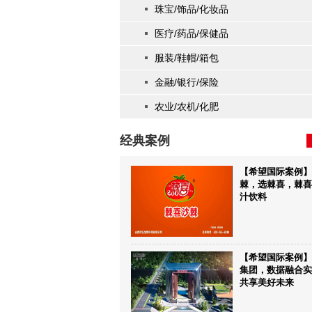
珠宝/饰品/化妆品
医疗/药品/保健品
服装/鞋帽/箱包
金融/银行/保险
节目制作许可证
2021年央视广告代理授权书
2020年央视
农业/农机/化肥
经典案例
【希望国际案例】
棘，选棘喜，棘喜
汁饮料
【希望国际案例】
集团，数据融合实
共享美好未来