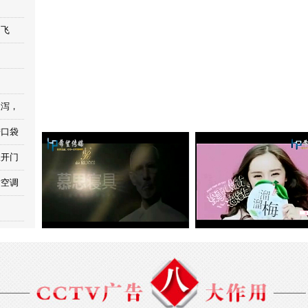
如飞
腹泻，
进口袋
双开门
哒空调