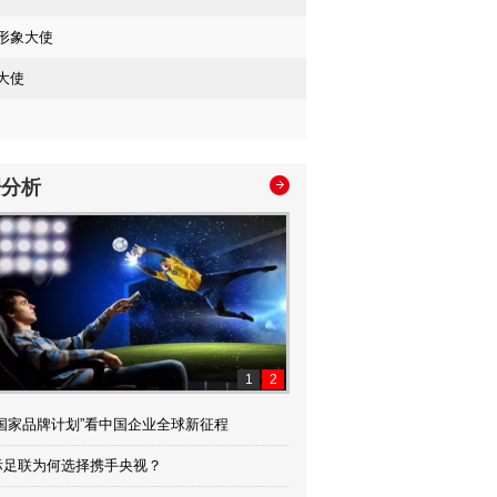
形象大使
大使
据分析
1
2
“国家品牌计划”看中国企业全球新征程
际足联为何选择携手央视？